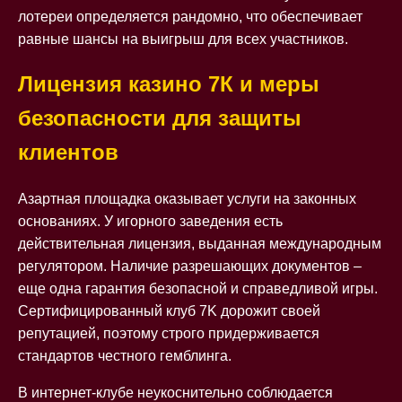
лотереи определяется рандомно, что обеспечивает
равные шансы на выигрыш для всех участников.
Лицензия казино 7К и меры
безопасности для защиты
клиентов
Азартная площадка оказывает услуги на законных
основаниях. У игорного заведения есть
действительная лицензия, выданная международным
регулятором. Наличие разрешающих документов –
еще одна гарантия безопасной и справедливой игры.
Сертифицированный клуб 7K дорожит своей
репутацией, поэтому строго придерживается
стандартов честного гемблинга.
В интернет-клубе неукоснительно соблюдается