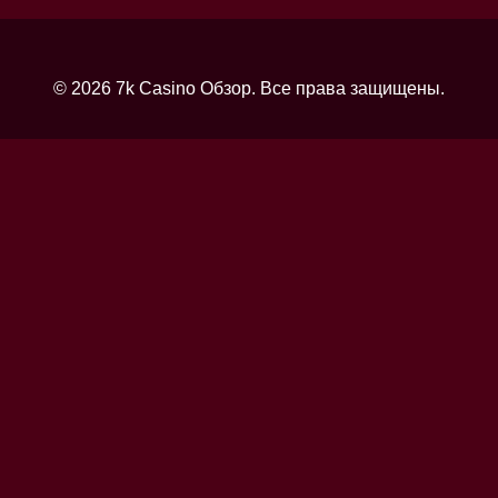
© 2026 7k Casino Обзор. Все права защищены.