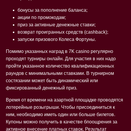
бонусы за пополнение баланса;
акции по промокодам;
приз за активные денежные ставки;
возврат проигранных средств (cashback);
запуски призового Колеса Фортуны.
Помимо указанных наград в 7K casino регулярно
проходят турниры онлайн. Для участия в них надо
пройти указанное количество квалификационных
раундов с минимальными ставками. В турнирном
состязании может быть динамический или
фиксированный денежный приз.
Время от времени на азартной площадке проводятся
лотерейные розыгрыши. Чтобы присоединиться к
ним, необходимо иметь один или больше билетов.
Купоны можно получить в качестве бпоощрения за
активное внесение платных ставок. Результат