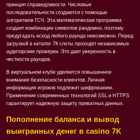
принцип справедливости. Числовые
последовательности создаются с помощью
алгоритмов ГСЧ. Эта математическая программа
создает комбинации символов рандомно, поэтому
предугадать исход любого раунда невозможно. Перед
загрузкой в каталог 7К слоты проходят независимые
аудиторские проверки. Это дает уверенность в
честности раундов.
В виртуальном клубе уделяется повышенное
внимание безопасности клиентов. Личная
информация игроков подлежит шифрованию.
Применение современных технологий SSL и HTTPS
гарантирует надежную защиту приватных данных.
Пополнение баланса и вывод
выигранных денег в casino 7K