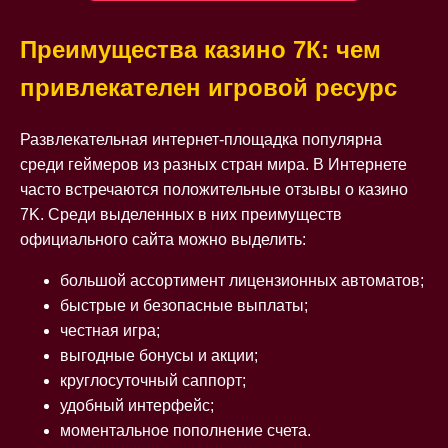
Преимущества казино 7К: чем
привлекателен игровой ресурс
Развлекательная интернет-площадка популярна
среди геймеров из разных стран мира. В Интернете
часто встречаются положительные отзывы о казино
7K. Среди выделенных в них преимуществ
официального сайта можно выделить:
большой ассортимент лицензионных автоматов;
быстрые и безопасные выплаты;
честная игра;
выгодные бонусы и акции;
круглосуточный саппорт;
удобный интерфейс;
моментальное пополнение счета.