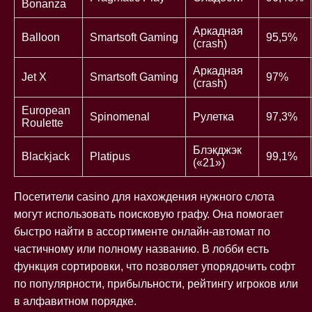
Bonanza
Аркадная
Balloon
Smartsoft Gaming
95,5%
(crash)
Аркадная
Jet X
Smartsoft Gaming
97%
(crash)
European
Spinomenal
Рулетка
97,3%
Roulette
Блэкджэк
Blackjack
Platipus
99,1%
(«21»)
Посетители casino для нахождения нужного слота
могут использовать поисковую графу. Она помогает
быстро найти в ассортименте онлайн-автомат по
частичному или полному названию. В лобби есть
функция сортировки, что позволяет упорядочить софт
по популярности, прибыльности, рейтингу игроков или
в алфавитном порядке.