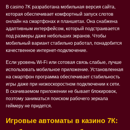
В casino 7K разработана мобильная версия сайта,
которая обеспечивает комфортный запуск слотов
онлайн на смартфонах и планшетах. Она снабжена
адаптивным интерфейсом, который подстраивается
под размеры даже небольших экранов. Чтобы
мобильный вариант стабильно работал, понадобится
качественное интернет-подключение.
Если уровень Wi-Fi или сотовая связь слабые, лучше
использовать мобильное приложение. Установленная
на смартфон программа обеспечивает стабильность
игры даже при низкоскоростном подключении к сети.
В скачиваемом приложении не бывает блокировок,
поэтому заниматься поиском рабочего зеркала
геймеру не придется.
Игровые автоматы в казино 7К: