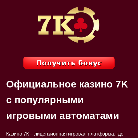
Официальное казино 7K
с популярными
игровыми автоматами
Казино 7К – лицензионная игровая платформа, где